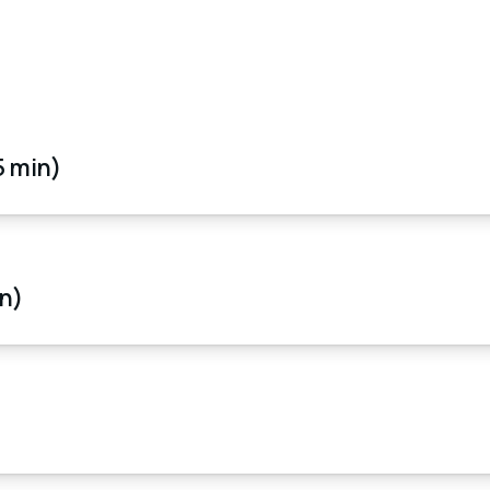
 min)
n)