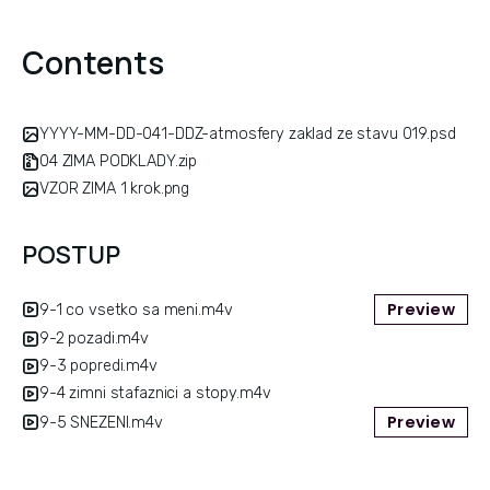
Contents
YYYY-MM-DD-041-DDZ-atmosfery zaklad ze stavu 019.psd
04 ZIMA PODKLADY.zip
VZOR ZIMA 1 krok.png
POSTUP
Preview
9-1 co vsetko sa meni.m4v
9-2 pozadi.m4v
9-3 popredi.m4v
9-4 zimni stafaznici a stopy.m4v
Preview
9-5 SNEZENI.m4v